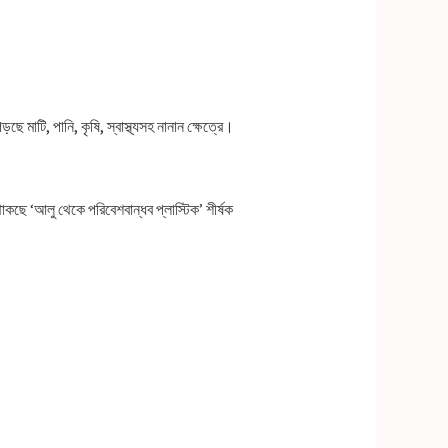
াটি, পানি, কৃষি, স্বাস্থ্যসহ নানান ক্ষেত্রে।
কছে ‘আলু থেকে পরিবেশবান্ধব প্লাস্টিক’ শীর্ষক