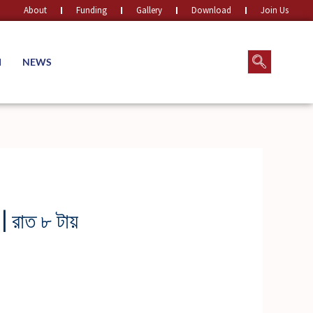
About
Funding
Gallery
Download
Join Us
M
NEWS
 | রাত ৮ টায়