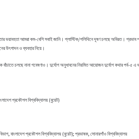
 তার ভয়াবহতা আমরা কম-বেশি সবাই জানি। প্লাস্টিক/পলিথিনে দূষণ চলছে অবিরত। প্রভাব পড়ছে ম
িনের উৎপাদন ও ব্যবহার নিয়ে।
 বাঁচাতে চলছে নানা গবেষণাও। দুর্যোগ অনুধাবনের নিয়মিত আয়োজন দুর্যোগ কথার পর্ব-৫ এ থা
ংলাদেশ প্রকৌশল বিশ্ববিদ্যালয় (বুয়েট)
গ, বাংলাদেশ প্রকৌশল বিশ্ববিদ্যালয় (বুয়েট); প্রভাষক, সোনারগাঁও বিশ্ববিদ্যালয়