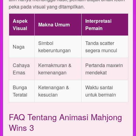
peka pada visual yang ditampilkan.
Aspek
Interpretasi
Makna Umum
Visual
Pemain
Simbol
Tanda scatter
Naga
keberuntungan
segera muncul
Cahaya
Kemakmuran &
Pertanda maxwin
Emas
kemenangan
mendekat
Bunga
Ketenangan &
Waktu santai
Teratai
kesucian
untuk bermain
FAQ Tentang Animasi Mahjong
Wins 3