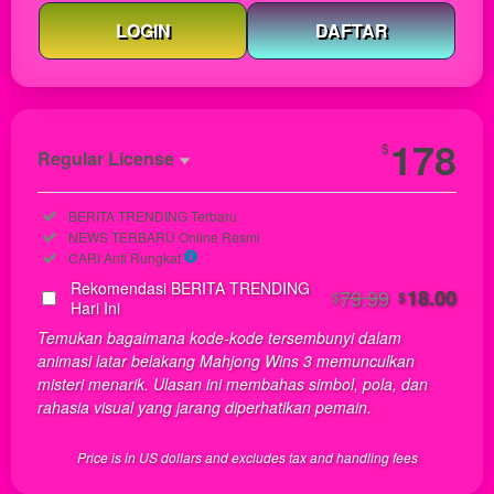
LOGIN
DAFTAR
Show More
178
$
Regular License
Regular
Included:
BERITA TRENDING Terbaru
License
Included:
NEWS TERBARU Online Resmi
SELECTED
Included:
CARI Anti Rungkat
22
$
Rekomendasi BERITA TRENDING
79.99
18.00
$
$
Use, by
Hari Ini
you or
Temukan bagaimana kode-kode tersembunyi dalam
one
animasi latar belakang Mahjong Wins 3 memunculkan
client, in
misteri menarik. Ulasan ini membahas simbol, pola, dan
a single
rahasia visual yang jarang diperhatikan pemain.
end
product
Price is in US dollars and excludes tax and handling fees
which
end