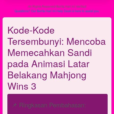
users
All Rights Reserved Berita Hari Ini Verified
are not
Questions? Our Berita Hari Ini Help Desk is here to assist you.
charged
for. The
Kode-Kode
total
price
Tersembunyi: Mencoba
includes
the item
price
Memecahkan Sandi
and a
buyer
pada Animasi Latar
fee.
Belakang Mahjong
View
license
Wins 3
details
📌 Ringkasan Pembahasan: