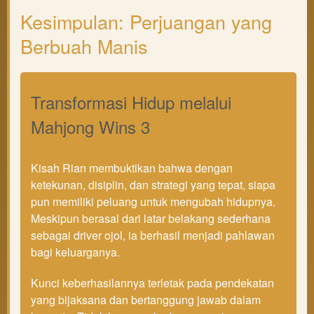
Kesimpulan: Perjuangan yang
Berbuah Manis
Transformasi Hidup melalui
Mahjong Wins 3
Kisah Rian membuktikan bahwa dengan
ketekunan, disiplin, dan strategi yang tepat, siapa
pun memiliki peluang untuk mengubah hidupnya.
Meskipun berasal dari latar belakang sederhana
sebagai driver ojol, ia berhasil menjadi pahlawan
bagi keluarganya.
Kunci keberhasilannya terletak pada pendekatan
yang bijaksana dan bertanggung jawab dalam