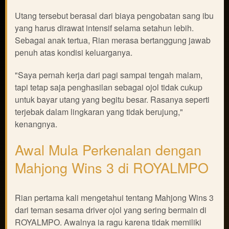
Utang tersebut berasal dari biaya pengobatan sang ibu
yang harus dirawat intensif selama setahun lebih.
Sebagai anak tertua, Rian merasa bertanggung jawab
penuh atas kondisi keluarganya.
"Saya pernah kerja dari pagi sampai tengah malam,
tapi tetap saja penghasilan sebagai ojol tidak cukup
untuk bayar utang yang begitu besar. Rasanya seperti
terjebak dalam lingkaran yang tidak berujung,"
kenangnya.
Awal Mula Perkenalan dengan
Mahjong Wins 3 di ROYALMPO
Rian pertama kali mengetahui tentang Mahjong Wins 3
dari teman sesama driver ojol yang sering bermain di
ROYALMPO. Awalnya ia ragu karena tidak memiliki