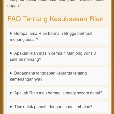
depan."
FAQ Tentang Kesuksesan Rian
Berapa lama Rian bermain hingga berhasil
menang besar?
Apakah Rian masih bermain Mahjong Wins 3
setelah menang?
Bagaimana tanggapan keluarga tentang
kemenangannya?
Apakah Rian mau berbagi strategi secara detail?
Tips untuk pemain dengan modal terbatas?