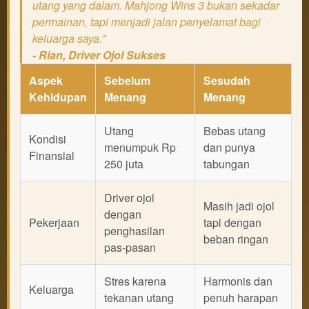
utang yang dalam. Mahjong Wins 3 bukan sekadar
permainan, tapi menjadi jalan penyelamat bagi
keluarga saya."
- Rian, Driver Ojol Sukses
Aspek
Sebelum
Sesudah
Kehidupan
Menang
Menang
Utang
Bebas utang
Kondisi
menumpuk Rp
dan punya
Finansial
250 juta
tabungan
Driver ojol
Masih jadi ojol
dengan
Pekerjaan
tapi dengan
penghasilan
beban ringan
pas-pasan
Stres karena
Harmonis dan
Keluarga
tekanan utang
penuh harapan