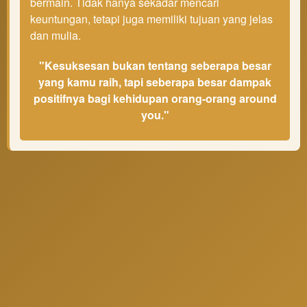
bermain. Tidak hanya sekadar mencari
keuntungan, tetapi juga memiliki tujuan yang jelas
dan mulia.
"Kesuksesan bukan tentang seberapa besar
yang kamu raih, tapi seberapa besar dampak
positifnya bagi kehidupan orang-orang around
you."