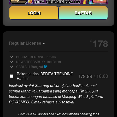
LOGIN
DAFTAR
Show More
178
$
Regular License
Regular
Included:
BERITA TRENDING Terbaru
License
Included:
NEWS TERBARU Online Resmi
SELECTED
Included:
CARI Anti Rungkat
22
$
Rekomendasi BERITA TRENDING
79.99
18.00
$
$
Use, by
Hari Ini
you or
Inspirasi nyata! Seorang driver ojol berhasil melunasi
one
semua utang keluarganya yang mencapai Rp 250 juta
client, in
berkat kemenangan fantastis di Mahjong Wins 3 platform
a single
ROYALMPO. Simak rahasia suksesnya!
end
product
Price is in US dollars and excludes tax and handling fees
which